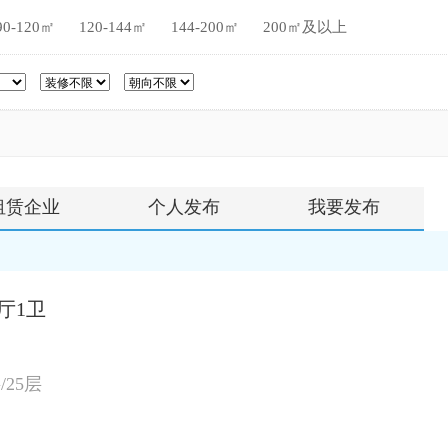
90-120㎡
120-144㎡
144-200㎡
200㎡及以上
租赁企业
个人发布
我要发布
厅1卫
）
/25层