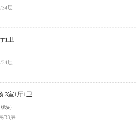
/34层
厅1卫
）
/34层
 3室1厅1卫
（版块）
层/33层