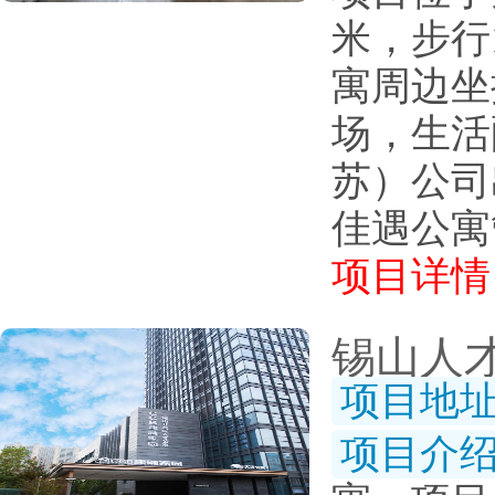
米，步行
寓周边坐
场，生活
苏）公司
佳遇公寓
项目详情
锡山人
项目地
项目介